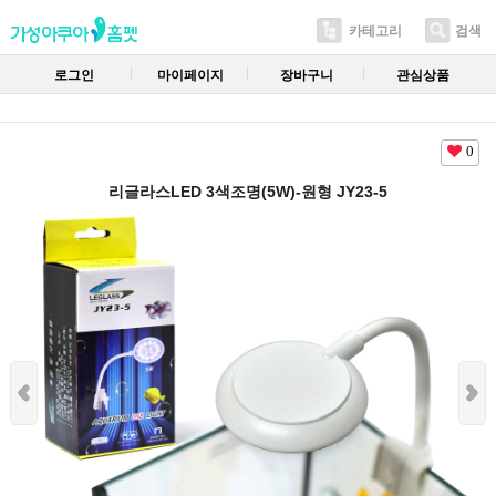
카테고리
검색
로그인
마이페이지
장바구니
관심상품
0
리글라스LED 3색조명(5W)-원형 JY23-5