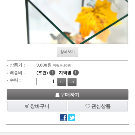
상세보기
상품가 :
9,000
원
적립금:90원
배송비 :
(조건)
!
지역별
!
수량 :
+1
-1
구매하기
장바구니
관심상품