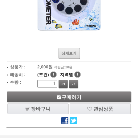
상세보기
상품가 :
2,000
원
적립금:20원
배송비 :
(조건)
!
지역별
!
수량 :
+1
-1
구매하기
장바구니
관심상품