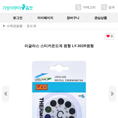
카테고리
검색
로그인
마이페이지
장바구니
관심상품
▶ 수족관용품
온도계
0
리글라스 스티커온도계 원형 LY-302R원형