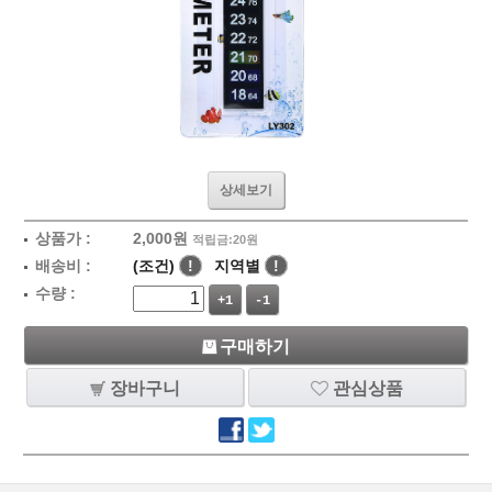
상세보기
상품가 :
2,000
원
적립금:20원
배송비 :
(조건)
!
지역별
!
수량 :
+1
-1
구매하기
장바구니
관심상품