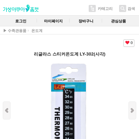
카테고리
검색
로그인
마이페이지
장바구니
관심상품
▶ 수족관용품
온도계
0
리글라스 스티커온도계 LY-302(사각)