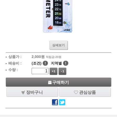
상세보기
상품가 :
2,000
원
적립금:20원
배송비 :
(조건)
!
지역별
!
수량 :
+1
-1
구매하기
장바구니
관심상품