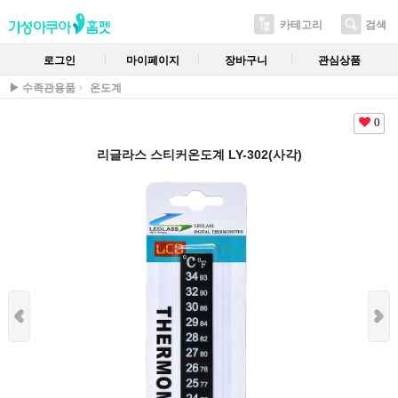
카테고리
검색
로그인
마이페이지
장바구니
관심상품
▶ 수족관용품
온도계
0
리글라스 스티커온도계 LY-302(사각)