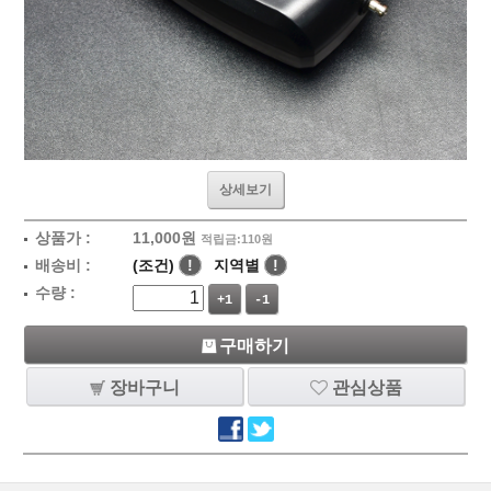
상세보기
상품가 :
11,000
원
적립금:110원
배송비 :
(조건)
!
지역별
!
수량 :
+1
-1
구매하기
장바구니
관심상품