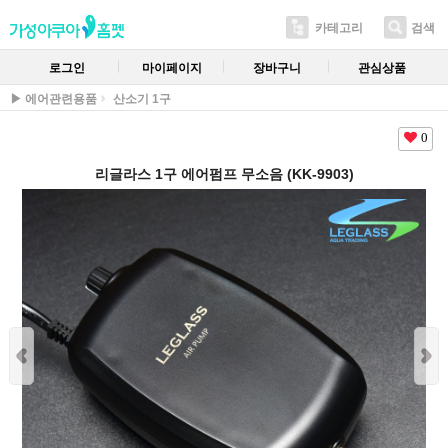
카테고리
검색
로그인
마이페이지
장바구니
관심상품
▶ 에어관련용품
산소기 1구
0
리글라스 1구 에어펌프 무소음 (KK-9903)