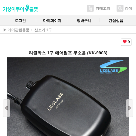
카테고리
검색
로그인
마이페이지
장바구니
관심상품
▶ 에어관련용품
산소기 1구
0
리글라스 1구 에어펌프 무소음 (KK-9903)