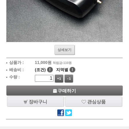
상세보기
상품가 :
11,000
원
적립금:110원
배송비 :
(조건)
!
지역별
!
수량 :
+1
-1
구매하기
장바구니
관심상품