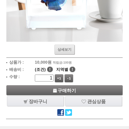
상세보기
상품가 :
10,000
원
적립금:100원
배송비 :
(조건)
!
지역별
!
수량 :
+1
-1
구매하기
장바구니
관심상품