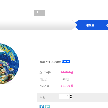
홈으로
실리콘호스200m
64,700원
소비자가격
640원
적립금
64,700
원
판매가격
수량