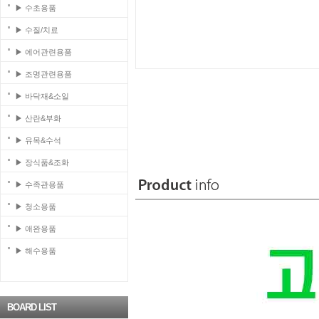
▶ 수초용품
▶ 수질/치료
▶ 에어관련용품
▶ 조명관련용품
▶ 바닥재&소일
▶ 산란&부화
▶ 유목&수석
▶ 장식품&조화
▶ 수족관용품
▶ 청소용품
▶ 애완용품
▶ 해수용품
BOARD LIST