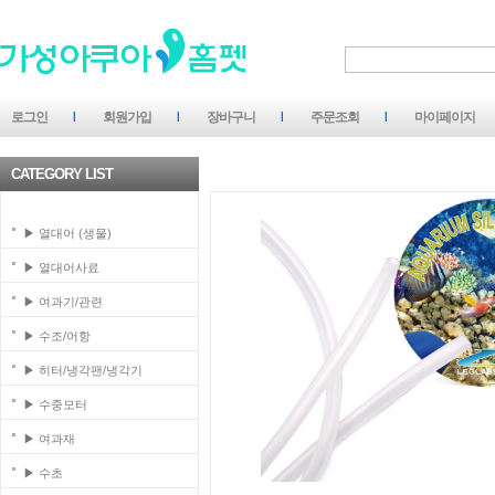
로그인
회원가입
장바구니
주문조회
마이페이지
CATEGORY LIST
▶ 열대어 (생물)
▶ 열대어사료
▶ 여과기/관련
▶ 수조/어항
▶ 히터/냉각팬/냉각기
▶ 수중모터
▶ 여과재
▶ 수초