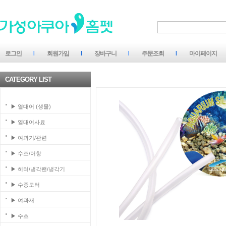
로그인
회원가입
장바구니
주문조회
마이페이지
CATEGORY LIST
▶ 열대어 (생물)
▶ 열대어사료
▶ 여과기/관련
▶ 수조/어항
▶ 히터/냉각팬/냉각기
▶ 수중모터
▶ 여과재
▶ 수초