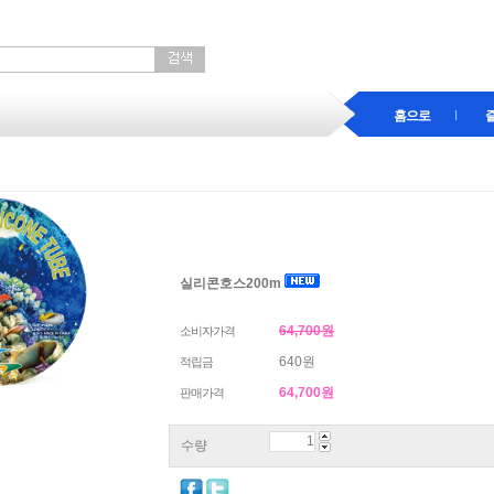
홈으로
실리콘호스200m
64,700원
소비자가격
640원
적립금
64,700
원
판매가격
수량