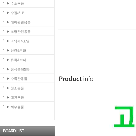
▶ 수초용품
▶ 수질/치료
▶ 에어관련용품
▶ 조명관련용품
▶ 바닥재&소일
▶ 산란&부화
▶ 유목&수석
▶ 장식품&조화
▶ 수족관용품
▶ 청소용품
▶ 애완용품
▶ 해수용품
BOARD LIST