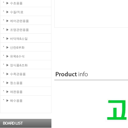
▶ 수초용품
▶ 수질/치료
▶ 에어관련용품
▶ 조명관련용품
▶ 바닥재&소일
▶ 산란&부화
▶ 유목&수석
▶ 장식품&조화
▶ 수족관용품
▶ 청소용품
▶ 애완용품
▶ 해수용품
BOARD LIST