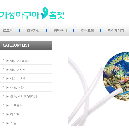
로그인
회원가입
장바구니
주문조회
마이페이지
CATEGORY LIST
▶ 열대어 (생물)
▶ 열대어사료
▶ 여과기/관련
▶ 수조/어항
▶ 히터/냉각팬/냉각기
▶ 수중모터
▶ 여과재
▶ 수초