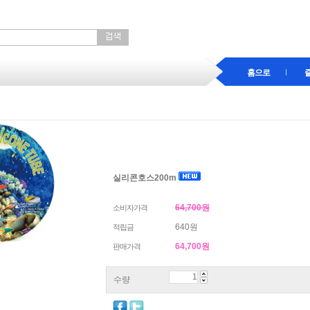
홈으로
실리콘호스200m
64,700원
소비자가격
640원
적립금
64,700
원
판매가격
수량