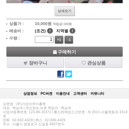
상세보기
상품가 :
10,000
원
적립금:100원
배송비 :
(조건)
!
지역별
!
수량 :
+1
-1
구매하기
장바구니
관심상품
상점정보
PC버젼
이용안내
고객센터
커뮤니티
상호명 : (주)가성아쿠아홈펫
대표 : 백승재 | 개인정보 보호 책임자 : 백승재
사업자등록번호 :123-86-10372 | 통신판매업신고번호 : 제 2011-서울영등포-1514
호
전화 : 02-832-4429 | 팩스 : 02-836-4429
주소 : 서울시 영등포구 신길동 4937번지