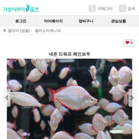
카테고리
검색
로그인
마이페이지
장바구니
관심상품
▶ 열대어 (생물)
멜라노타에니과
0
네온 드워프 레인보우