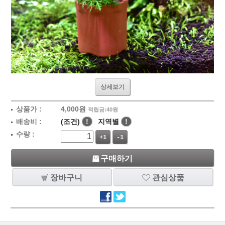
상세보기
상품가 :
4,000
원
적립금:40원
배송비 :
(조건)
!
지역별
!
수량 :
+1
-1
구매하기
장바구니
관심상품