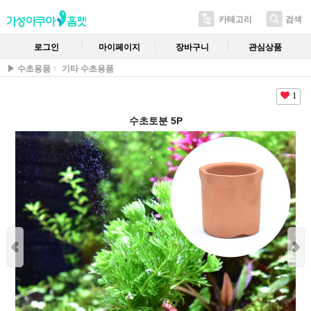
카테고리
검색
로그인
마이페이지
장바구니
관심상품
▶ 수초용품
기타 수초용품
1
수초토분 5P