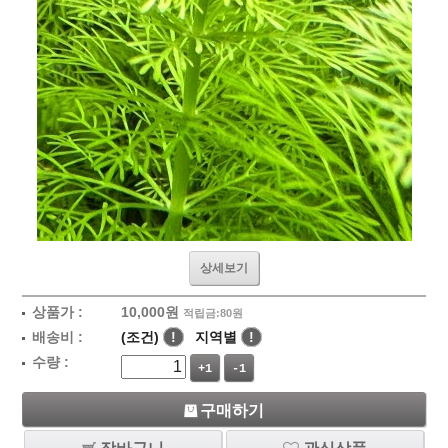
상세보기
상품가 :
10,000
원
적립금:80원
배송비 :
(조건)
!
지역별
!
수량 :
+1
-1
구매하기