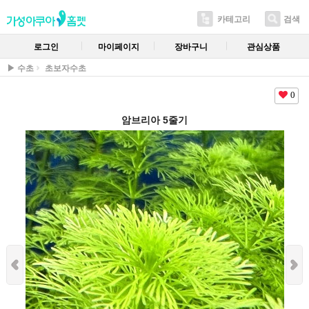
카테고리
검색
로그인
마이페이지
장바구니
관심상품
▶ 수초
초보자수초
0
암브리아 5줄기