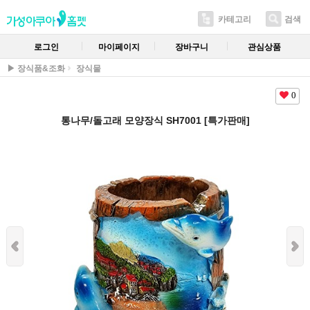
카테고리
검색
로그인
마이페이지
장바구니
관심상품
▶ 장식품&조화
장식물
0
통나무/돌고래 모양장식 SH7001 [특가판매]