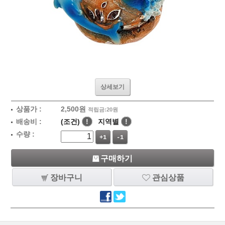
상세보기
상품가 :
2,500
원
적립금:20원
배송비 :
(조건)
!
지역별
!
수량 :
+1
-1
구매하기
장바구니
관심상품