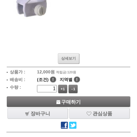
상세보기
상품가 :
12,000
원
적립금:120원
배송비 :
(조건)
!
지역별
!
수량 :
+1
-1
구매하기
장바구니
관심상품