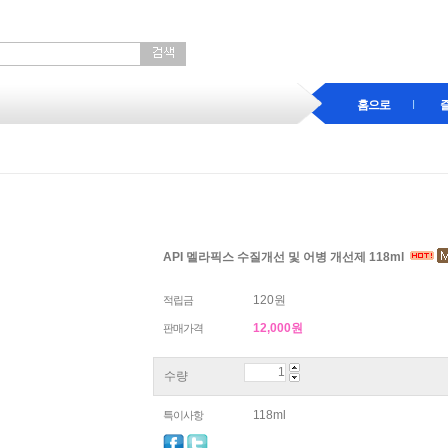
홈으로
API 멜라픽스 수질개선 및 어병 개선제 118ml
120원
적립금
12,000
원
판매가격
수량
118ml
특이사항