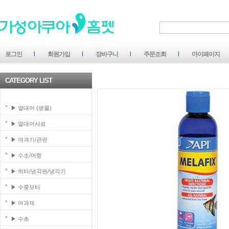
로그인
회원가입
장바구니
주문조회
마이페이지
CATEGORY LIST
▶ 열대어 (생물)
▶ 열대어사료
▶ 여과기/관련
▶ 수조/어항
▶ 히터/냉각팬/냉각기
▶ 수중모터
▶ 여과재
▶ 수초