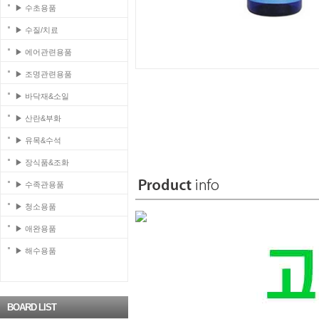
▶ 수초용품
▶ 수질/치료
▶ 에어관련용품
▶ 조명관련용품
▶ 바닥재&소일
▶ 산란&부화
▶ 유목&수석
▶ 장식품&조화
▶ 수족관용품
▶ 청소용품
▶ 애완용품
▶ 해수용품
BOARD LIST