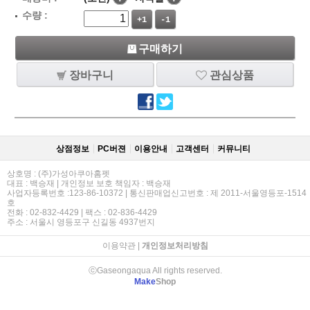
수량 :
+1
-1
구매하기
장바구니
관심상품
상점정보
PC버젼
이용안내
고객센터
커뮤니티
상호명 : (주)가성아쿠아홈펫
대표 : 백승재 | 개인정보 보호 책임자 : 백승재
사업자등록번호 :123-86-10372 | 통신판매업신고번호 : 제 2011-서울영등포-1514
호
전화 : 02-832-4429 | 팩스 : 02-836-4429
주소 : 서울시 영등포구 신길동 4937번지
이용약관
|
개인정보처리방침
ⓒGaseongaqua All rights reserved.
Make
Shop