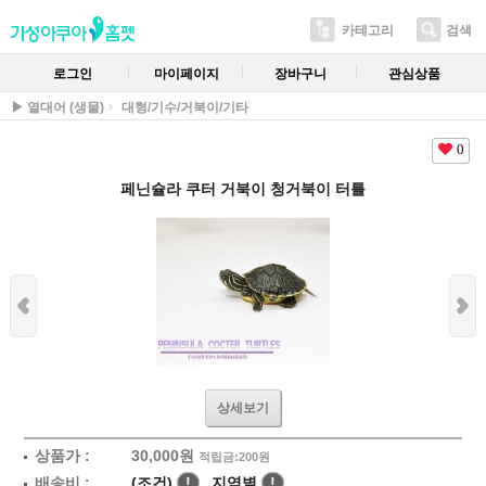
카테고리
검색
로그인
마이페이지
장바구니
관심상품
▶ 열대어 (생물)
대형/기수/거북이/기타
0
페닌슐라 쿠터 거북이 청거북이 터틀
상세보기
상품가 :
30,000
원
적립금:200원
배송비 :
(조건)
!
지역별
!