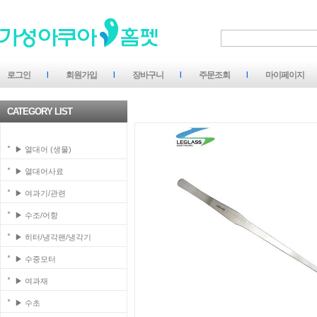
로그인
회원가입
장바구니
주문조회
마이페이지
CATEGORY LIST
▶ 열대어 (생물)
▶ 열대어사료
▶ 여과기/관련
▶ 수조/어항
▶ 히터/냉각팬/냉각기
▶ 수중모터
▶ 여과재
▶ 수초