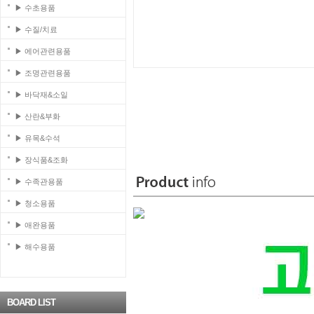
▶ 수초용품
▶ 수질/치료
▶ 에어관련용품
▶ 조명관련용품
▶ 바닥재&소일
▶ 산란&부화
▶ 유목&수석
▶ 장식품&조화
▶ 수족관용품
▶ 청소용품
▶ 애완용품
▶ 해수용품
BOARD LIST