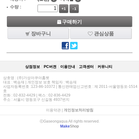
수량 :
+1
-1
구매하기
장바구니
관심상품
상점정보
PC버젼
이용안내
고객센터
커뮤니티
상호명 : (주)가성아쿠아홈펫
대표 : 백승재 | 개인정보 보호 책임자 : 백승재
사업자등록번호 :123-86-10372 | 통신판매업신고번호 : 제 2011-서울영등포-1514
호
전화 : 02-832-4429 | 팩스 : 02-836-4429
주소 : 서울시 영등포구 신길동 4937번지
이용약관
|
개인정보처리방침
ⓒGaseongaqua All rights reserved.
Make
Shop