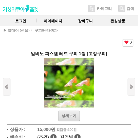
카테고리
검색
로그인
마이페이지
장바구니
관심상품
▶ 열대어 (생물)
구피/난태생과
0
알비노 파스텔 레드 구피 1쌍 [고정구피]
상세보기
상품가 :
15,000
원
적립금:100원
배송비 :
(조건)
!
지역별
!