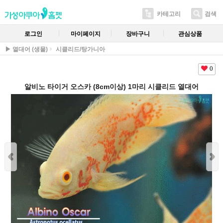
카테고리
검색
로그인
마이페이지
장바구니
관심상품
▶ 열대어 (생물)
시클리드/탕가니아
0
알비노 타이거 오스카 (8cm이상) 1마리 시클리드 열대어