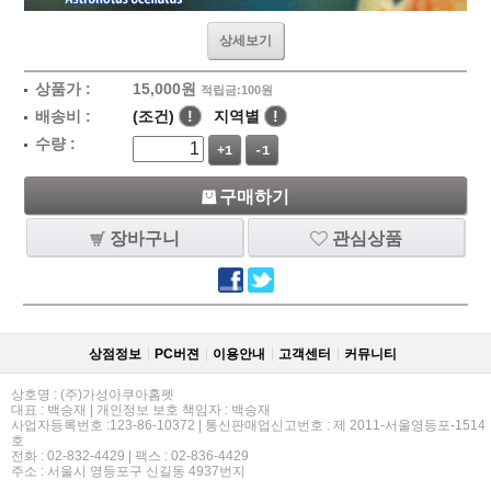
상세보기
상품가 :
15,000
원
적립금:100원
배송비 :
(조건)
!
지역별
!
수량 :
+1
-1
구매하기
장바구니
관심상품
상점정보
PC버젼
이용안내
고객센터
커뮤니티
상호명 : (주)가성아쿠아홈펫
대표 : 백승재 | 개인정보 보호 책임자 : 백승재
사업자등록번호 :123-86-10372 | 통신판매업신고번호 : 제 2011-서울영등포-1514
호
전화 : 02-832-4429 | 팩스 : 02-836-4429
주소 : 서울시 영등포구 신길동 4937번지