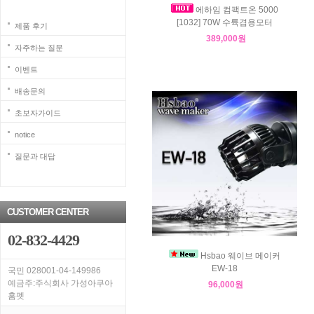
에하임 컴팩트온 5000
[1032] 70W 수륙겸용모터
제품 후기
389,000원
자주하는 질문
이벤트
배송문의
초보자가이드
notice
질문과 대답
CUSTOMER CENTER
02-832-4429
Hsbao 웨이브 메이커
EW-18
국민 028001-04-149986
예금주:주식회사 가성아쿠아
96,000원
홈펫