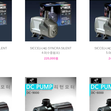
LENT
SICCE(시쎄) SYNCRA SILENT
SICCE(시쎄)
4.0(수중펌프)
5.
220,000원
2