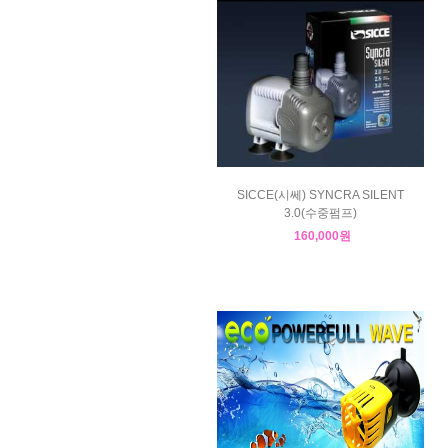
SICCE(시쎄) SYNCRA SILENT
3.0(수중펌프)
160,000원