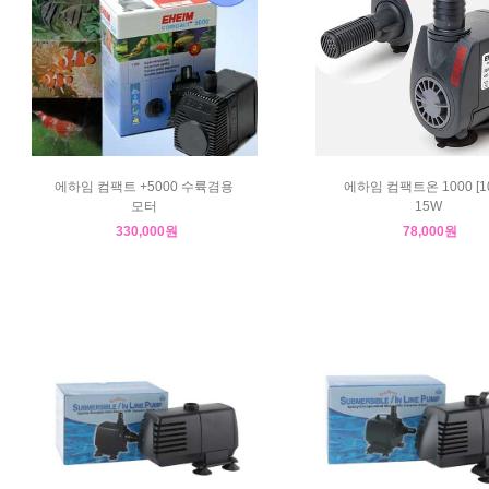
에하임 컴팩트 +5000 수륙겸용
에하임 컴팩트온 1000 [10
모터
15W
330,000원
78,000원