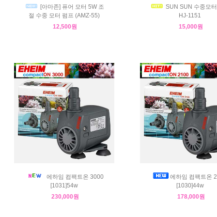
[아마존] 퓨어 모터 5W 조
SUN SUN 수중모터
절 수중 모터 펌프 (AMZ-55)
HJ-1151
12,500원
15,000원
에하임 컴팩트온 3000
에하임 컴팩트온 2
[1031]54w
[1030]44w
230,000원
178,000원