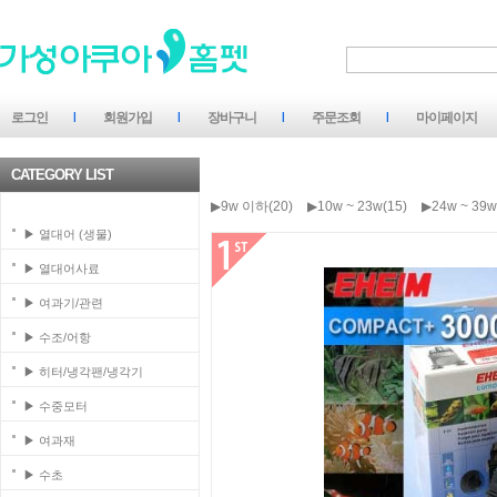
로그인
회원가입
장바구니
주문조회
마이페이지
CATEGORY LIST
▶9w 이하(20)
▶10w ~ 23w(15)
▶24w ~ 39w
▶ 열대어 (생물)
▶ 열대어사료
▶ 여과기/관련
▶ 수조/어항
▶ 히터/냉각팬/냉각기
▶ 수중모터
▶ 여과재
▶ 수초