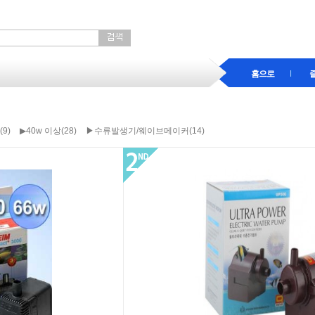
홈으로
(9)
▶40w 이상(28)
▶수류발생기/웨이브메이커(14)