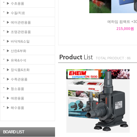
▶ 수초용품
▶ 수질/치료
에하임 컴팩트 +30
▶ 에어관련용품
215,000원
▶ 조명관련용품
▶ 바닥재&소일
▶ 산란&부화
TOTAL PRODUCT : 86
▶ 유목&수석
▶ 장식품&조화
▶ 수족관용품
▶ 청소용품
▶ 애완용품
▶ 해수용품
BOARD LIST