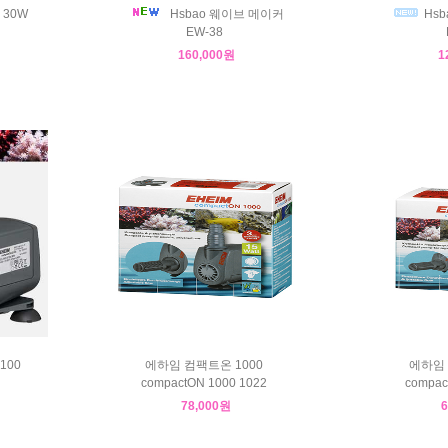
 30W
Hsbao 웨이브 메이커
Hsb
EW-38
160,000원
1
100
에하임 컴팩트온 1000
에하임 
compactON 1000 1022
compac
78,000원