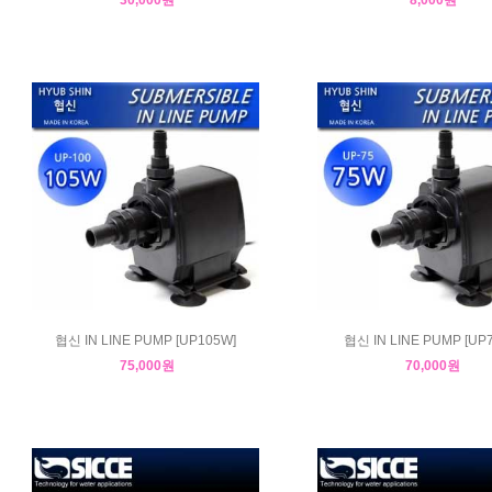
협신 IN LINE PUMP [UP105W]
협신 IN LINE PUMP [UP
75,000원
70,000원