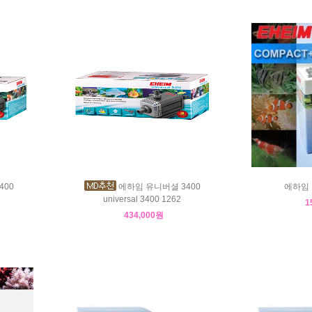
400
에하임 유니버셜 3400
에하임 
universal 3400 1262
1
434,000원