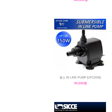
협신 IN LINE PUMP [UP150W]
85,000원