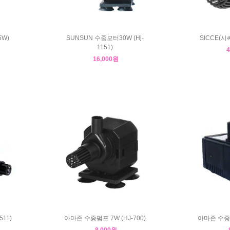
5W)
SUNSUN 수중모터30W (Hj-
SICCE(시쎄
1151)
16,000원
11)
아마존 수중펌프 7W (HJ-700)
아마존 수중펌
8,000원